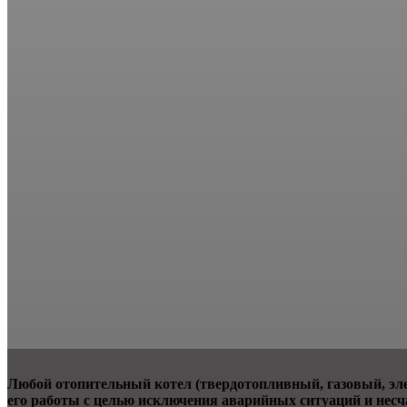
Любой отопительный котел (твердотопливный, газовый, эле
его работы с целью исключения аварийных ситуаций и несч