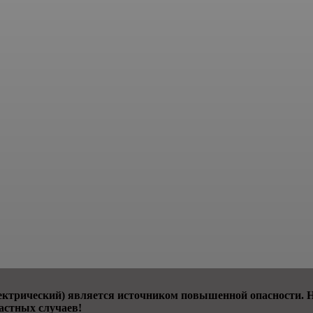
ктрический) является источником повышенной опасности. Не
астных случаев!