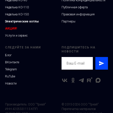
Неделька КО-90
Политика конфиденциальности
Неделька КО-110
Публичная оферта
Неделька КО-150
Правовая информация
Электрические котлы
Партнеры
АКЦИЯ!
Услуги и сервис
СЛЕДУЙТЕ ЗА НАМИ
ПОДПИШИТЕСЬ НА
НОВОСТИ
Блог
ВКонтакте
Telegram
RuTube
Новости
Производитель: ООО "Триай"
© 2015-2026 ООО "Триай"
ИНН 4205331113 КПП
Перепечатка материалов