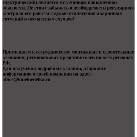
электрический) является источником повышенной
опасности. Не стоит забывать о необходимости регулярного
контроля его работы с целью исключения аварийных
ситуаций и несчастных случаев!
Приглашаем к сотрудничеству монтажные и строительные
компании, региональных представителей во всех регионах
РФ.
Для получения подробных условий, отправьте
информацию о своей компании на адрес
office@kotelnedelka.ru