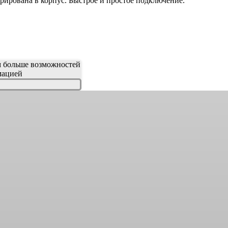
грирована в корпус. Быстрое и простое подключение.
м больше возможностей
мацией