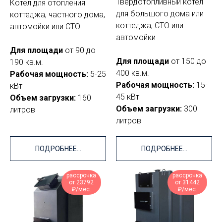
Твердотопливный котел
Котел для отопления
для большого дома или
коттеджа, частного дома,
коттеджа, СТО или
автомойки или СТО
автомойки
Для площади
от 90 до
Для площади
от 150 до
190 кв.м.
400 кв.м.
Рабочая мощность:
5-25
Рабочая мощность:
15-
кВт
45 кВт
Объем загрузки:
160
Объем загрузки:
300
литров
литров
ПОДРОБНЕЕ...
ПОДРОБНЕЕ...
рассрочка
рассрочка
от 23792
от 31442
₽/мес.
₽/мес.