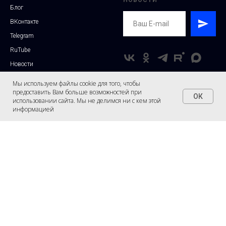
Блог
ВКонтакте
Telegram
RuTube
Новости
Мы используем файлы cookie для того, чтобы
предоставить Вам больше возможностей при
ОК
использовании сайта. Мы не делимся ни с кем этой
Производитель: ООО "Триай"
© 2015-2026 ООО "Триай"
информацией
ИНН 4205331113 КПП
Перепечатка материалов
420501001 ОГРН
разрешена только с активной
1164205070061
ссылкой на этот сайт и
Цены и характеристики могут
письменным разрешением ООО
быть изменены производителем
"Триай".
без дополнительного
уведомления.