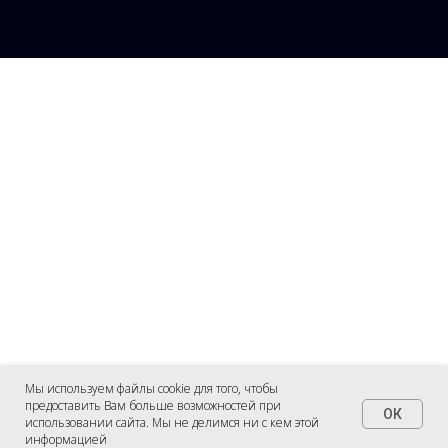
Мы используем файлы cookie для того, чтобы
предоставить Вам больше возможностей при
ОК
использовании сайта. Мы не делимся ни с кем этой
информацией