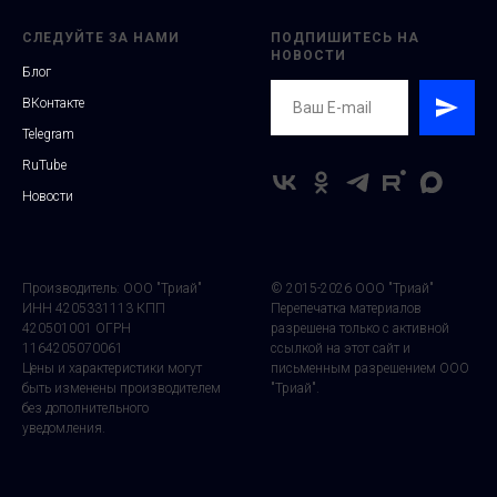
СЛЕДУЙТЕ ЗА НАМИ
ПОДПИШИТЕСЬ НА
НОВОСТИ
Блог
ВКонтакте
Telegram
RuTube
Новости
Производитель: ООО "Триай"
© 2015-2026 ООО "Триай"
ИНН 4205331113 КПП
Перепечатка материалов
420501001 ОГРН
разрешена только с активной
1164205070061
ссылкой на этот сайт и
Цены и характеристики могут
письменным разрешением ООО
быть изменены производителем
"Триай".
без дополнительного
уведомления.