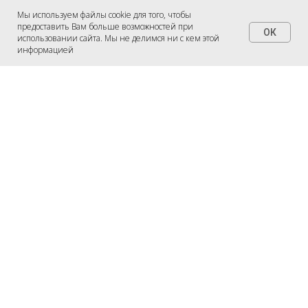
Мы используем файлы cookie для того, чтобы
предоставить Вам больше возможностей при
ОК
использовании сайта. Мы не делимся ни с кем этой
информацией
ЖДУ ЗВОНКА!
Любой отопительный котел
(твердотопливный, газовый, электрический)
является источником повышенной опасности.
Не стоит забывать о необходимости
регулярного контроля его работы с целью
исключения аварийных ситуаций и несчастных
случаев!