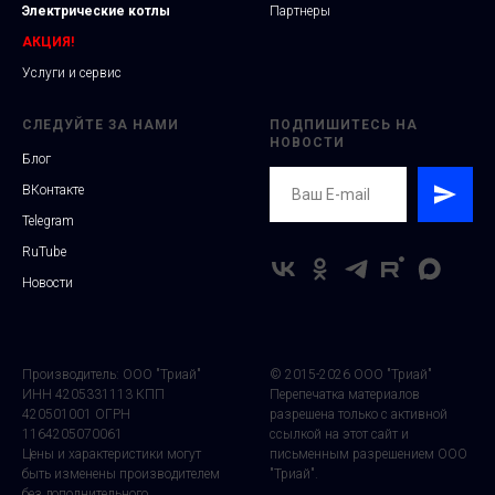
Электрические котлы
Партнеры
АКЦИЯ!
Услуги и сервис
СЛЕДУЙТЕ ЗА НАМИ
ПОДПИШИТЕСЬ НА
НОВОСТИ
Блог
ВКонтакте
Telegram
RuTube
Новости
Производитель: ООО "Триай"
© 2015-2026 ООО "Триай"
ИНН 4205331113 КПП
Перепечатка материалов
420501001 ОГРН
разрешена только с активной
1164205070061
ссылкой на этот сайт и
Цены и характеристики могут
письменным разрешением ООО
быть изменены производителем
"Триай".
без дополнительного