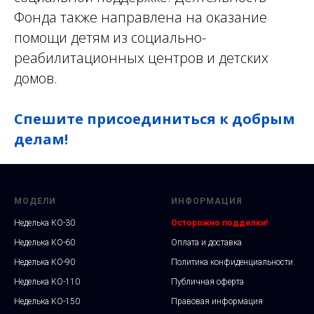
Фонда также направлена на оказание
помощи детям из социально-
реабилитационных центров и детских
домов.
Спешите присоединиться к добрым
делам!
МОДЕЛИ
ИНФОРМАЦИЯ
Неделька КО-30
Осторожно подделки!
Неделька КО-60
Оплата и доставка
Неделька КО-90
Политика конфиденциальности
Неделька КО-110
Публичная оферта
Неделька КО-150
Правовая информация