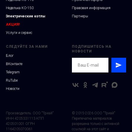
Неделька КО-150
Правовая информация
Электрические котлы
Партнеры
АКЦИЯ!
Услуги и сервис
СЛЕДУЙТЕ ЗА НАМИ
ПОДПИШИТЕСЬ НА
НОВОСТИ
Блог
ВКонтакте
Telegram
RuTube
Новости
Производитель: ООО "Триай"
© 2015-2026 ООО "Триай"
ИНН 4205331113 КПП
Перепечатка материалов
420501001 ОГРН
разрешена только с активной
1164205070061
ссылкой на этот сайт и