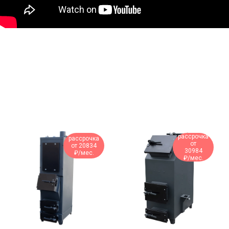
рассрочка
рассрочка
от
от 20834
30984
₽/мес.
₽/мес.