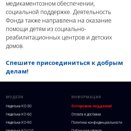
медикаментозном обеспечении,
социальной поддержке. Деятельность
Фонда также направлена на оказание
помощи детям из социально-
реабилитационных центров и детских
домов.
Спешите присоединиться к добрым
делам!
МОДЕЛИ
ИНФОРМАЦИЯ
Неделька КО-30
Осторожно подделки!
Неделька КО-60
Оплата и доставка
Неделька КО-90
Политика конфиденциальности
Неделька КО-110
Публичная оферта