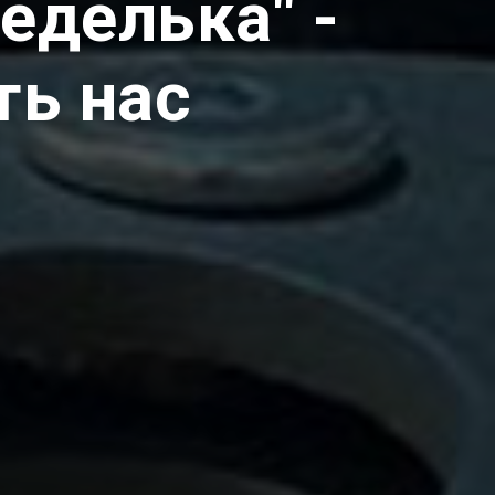
еделька" -
ть нас