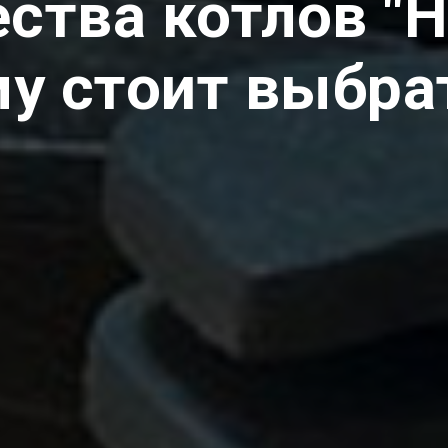
тва котлов "Н
у стоит выбра